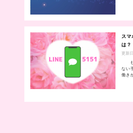
スマ
は？
更新
もし
ない
働き