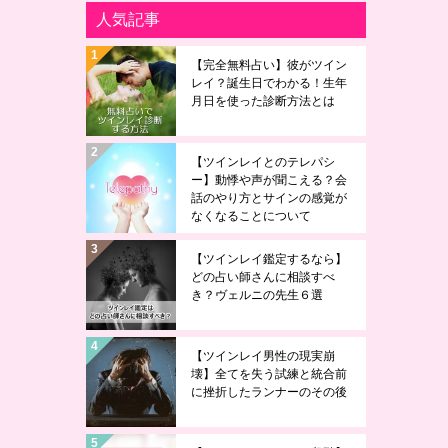
人気記事
【完全無料占い】彼がツイン
レイ？誕生日でわかる！生年
月日を使った診断方法とは
【ツインレイとのテレパシ
ー】動悸や声が聞こえる？会
話のやり方とサインの感覚が
なくなることについて
【ツインレイ鑑定するなら】
どの占い師さんに相談すべ
き？ヴェルニの先生６選
【ツインレイ男性の現実崩
壊】全てを失う試練と統合前
に挫折したランナーのその後