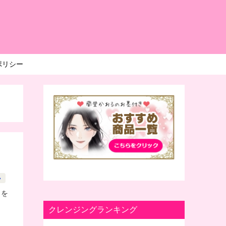
ポリシー
と
い
りを
。
クレンジングランキング