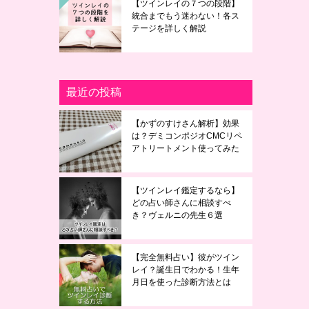
【ツインレイの７つの段階】
統合までもう迷わない！各ス
テージを詳しく解説
最近の投稿
【かずのすけさん解析】効果
は？デミコンポジオCMCリペ
アトリートメント使ってみた
【ツインレイ鑑定するなら】
どの占い師さんに相談すべ
き？ヴェルニの先生６選
【完全無料占い】彼がツイン
レイ？誕生日でわかる！生年
月日を使った診断方法とは