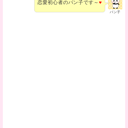
恋愛初心者のパン子です～
♥
パン子