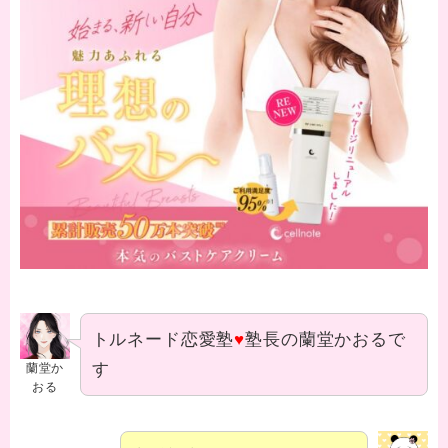
トルネード恋愛塾
♥
塾長の蘭堂かおるで
す
蘭堂か
おる