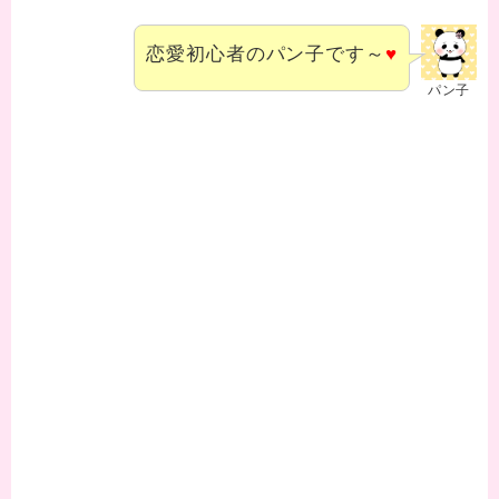
恋愛初心者のパン子です～
♥
パン子