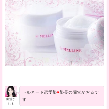
トルネード恋愛塾
♥
塾長の蘭堂かおるで
す
蘭堂か
おる