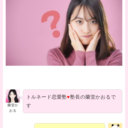
トルネード恋愛塾
♥
塾長の蘭堂かおるで
す
蘭堂か
おる