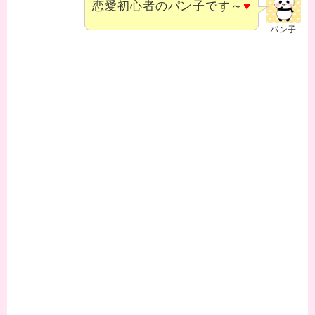
恋愛初心者のパン子です～
♥
パン子